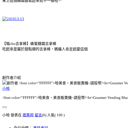
果上這個糖霜醬看起來就不一樣啦^^
【唱chu吉拿棒】蜂蜜糖霜吉拿棒
吃起來是屬於甜點類的吉拿棒，螞蟻人肯定超愛這個
創作者介紹
小哈
<font color="FFFFFF">哈美食‧美食販賣機~請投幣!<br>Gourmet Vending Machin
小哈 發表在
痞客邦
留言
(0)
人氣(
190
)
全站分類：
美味食記