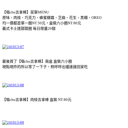
【唱chu吉拿棒】菜單MENU:
原味、肉桂、巧克力、蜂蜜糖霜、芝麻、花生、黑糖、OREO
均一價都是單一圈NT:50元，盒裝六小圈NT:80元
義式卡士達甜甜圈 每日限量20個
最後買了【唱chu吉拿棒】兩盒 盒裝六小圈
現點現炸的所以等了一下子，熱呼呼出爐速速回家吃
【唱chu吉拿棒】肉桂吉拿棒 盒裝 NT:80元