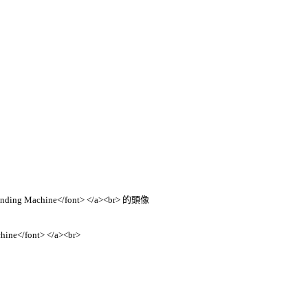
e</font> </a><br>