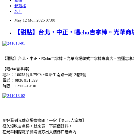
相簿
部落格
名片
May
12
Mon
2025
07:00
【甜點】台北‧中正‧唱chu吉拿棒。光華
【甜點】台北‧中正‧唱chu吉拿棒。光華商場韓式吉拿棒專賣店。捷運忠孝
【唱chu吉拿棒】
地址： 10058台北市中正區新生南路一段12巷5號
電話： 0936 951 599
時間： 12:00–19:30
剛好看到光華商場這邊開了一家【唱chu吉拿棒】
很久沒吃吉拿棒，就來買一下這個好料，
在光華國際電子廣場後方出入樓梯口巷弄內