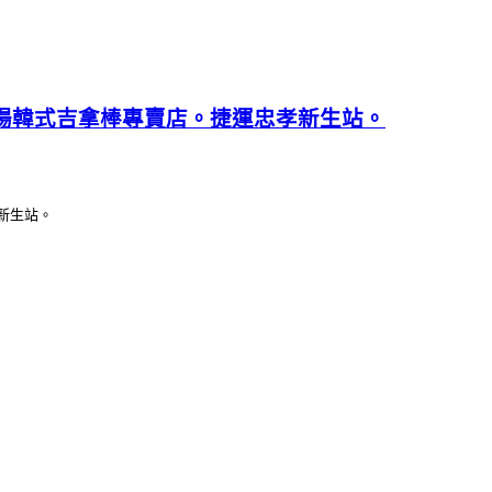
商場韓式吉拿棒專賣店。捷運忠孝新生站。
新生站。