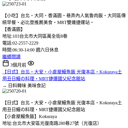
【小吃】台北‧大同‧香滿園‧巷弄內人氣魯肉飯‧大同區傳
統早餐‧必比登推薦美食‧MRT雙連捷運站‧
【香滿園】
地址:103台北市大同區萬全街8巷
電話:02-2557-2229
時間:06:30-14:00 週六日休息
繼續閱讀
3個月前
【日式】台北‧大安‧小倉屋鰻魚飯 光復本店‧Kokuraya土
用丑日鰻の料理‧MRT捷運國父紀念館站
→ 日料韓味
美味食記
【日式】台北‧大安‧小倉屋鰻魚飯 光復本店‧Kokuraya土
用丑日鰻の料理‧MRT捷運國父紀念館站
【小倉屋鰻魚飯】Kokuraya
地址:台北市大安區光復南路280巷27號（光復店）