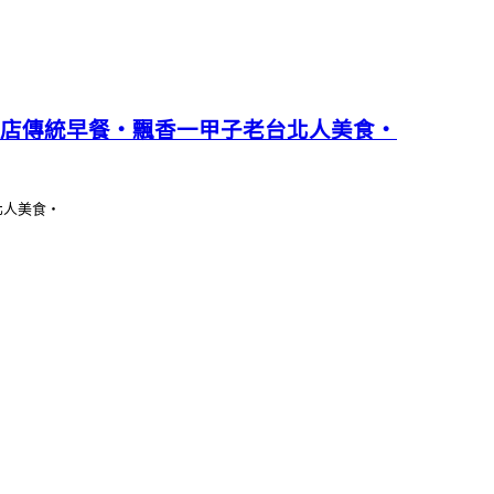
老店傳統早餐‧飄香一甲子老台北人美食‧
北人美食‧