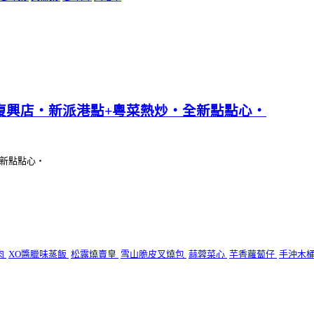
微風復興店‧新派港點+粵菜熱炒‧全新點點心‧
全新點點心‧
肉
XO醬臘味蒸飯
松露燒賣皇
雪山脆皮叉燒包
蒜蓉菜心
芋香蘿蔔仔
手沖木