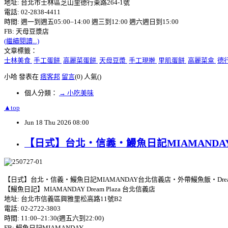
地址: 台北市士林區芝山里德行東路264-1號
電話: 02-2838-4411
時間: 週一到週五05:00–14:00 週三到12:00 週六週日到15:00
FB: 天母豆漿店
(繼續閱讀...)
文章標籤：
士林美食
手工蛋餅
高麗菜蛋餅
天母豆漿
手工現擀
里肌蛋餅
高麗菜盒
德
小哈 發表在
痞客邦
留言
(0)
人氣(
)
個人分類：
→ 小吃美味
▲top
Jun
18
Thu
2026
08:00
【日式】台北‧信義‧鰻魚日記MIAMANDAY台
【日式】台北‧信義‧鰻魚日記MIAMANDAY台北信義店‧外帶鰻魚飯‧Dream 
【鰻魚日記】MIAMANDAY Dream Plaza 台北信義店
地址: 台北市信義區興雅里松高路11號B2
電話: 02-2722-3803
時間: 11:00–21:30(週五六到22:00)
FB: 鰻魚日記MIAMANDAY