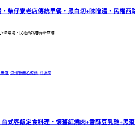
湯‧柴仔寮老店傳統早餐‧黑白切+味噌湯‧民權西
切+味噌湯‧民權西路巷弄新店舖
寮老店
涼州街無名涼麵
肝連肉
‧台式客飯定食料理‧懷舊紅燒肉+香酥豆乳雞+黑