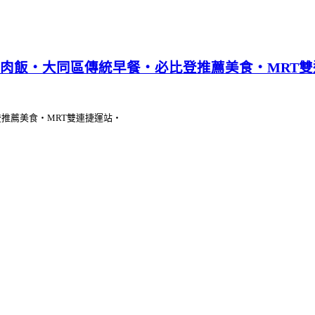
肉飯‧大同區傳統早餐‧必比登推薦美食‧MRT雙
推薦美食‧MRT雙連捷運站‧