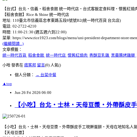
【台式】台北‧信義‧稻舍食館 統一時代店‧台式客飯定食料理‧懷舊紅燒肉
【稻舍食館】Rice & Shine 統一時代店
地址: 110臺北市信義區忠孝東路五段8號號B2(統一時代百貨 台北店)
電話: 02-2722-4210
時間: 11:00-21:30 (週五週六到22:00)
菜單: https://www.rice1923.com/blogs/menu/uni-president-department-store-me
(繼續閱讀...)
文章標籤：
統一時代百貨
稻舍食館
統一時代店
懷舊紅燒肉
香酥豆乳雞
黑棗醬烤雞腿
小哈 發表在
痞客邦
留言
(0)
人氣(
)
個人分類：
→ 台菜中餐
▲top
Jun
26
Fri
2026
06:00
【小吃】台北‧士林‧天母豆漿‧外帶酥皮手
【小吃】台北‧士林‧天母豆漿‧外帶酥皮手工現擀蛋餅‧天母在地知名人
【天母豆漿】