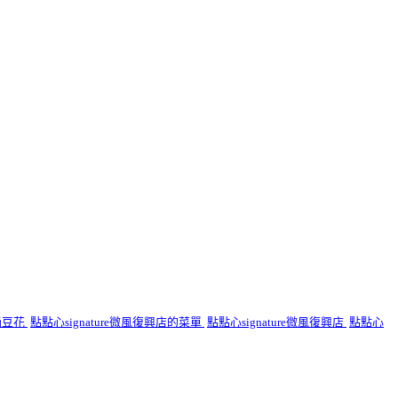
桶豆花
點點心signature微風復興店的菜單
點點心signature微風復興店
點點心