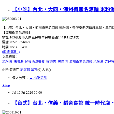
【小吃】台北‧大同‧涼州街無名涼麵 米粉
【小吃】台北‧大同‧涼州街無名涼麵 米粉湯‧柴仔寮老店傳統早餐‧黑白
【涼州街無名涼麵】
地址:103臺北市大同區民權里民權西路144巷15之1號
電話: 02-2557-6899
時間: 05:30–14:00
(繼續閱讀...)
文章標籤：
米粉湯
味噌湯
民權西路美食
嘴邊肉
黑白切
涼州街無名涼麵 米粉湯
柴仔
小哈 發表在
痞客邦
留言
(0)
人氣(
)
個人分類：
→ 小吃美味
▲top
Jul
10
Fri
2026
00:00
【台式】台北‧信義‧稻舍食館 統一時代店