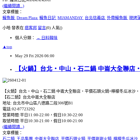
(繼續閱讀...)
文章標籤：
鰻魚飯
Dream Plaza
鰻魚日記
MIAMANDAY
台北信義店
外帶鰻魚飯
現烤
小哈 發表在
痞客邦
留言
(0)
人氣(
)
個人分類：
→ 日料韓味
▲top
May
29
Fri
2026
06:00
【火鍋】台北‧中山‧石二鍋 中崙大全聯店
【火鍋】台北‧中山‧石二鍋 中崙大全聯店‧平價石頭火鍋+檸檬冬瓜冰沙‧
【石二鍋】台北中崙大全聯店
地址: 台北市中山區八德路二段306號B1
電話:02-87723292
營業時間:平日11:00-22:00，假日10:30-22:00
取號時間:平日10:30-21:00，假日10:00-21:00
(繼續閱讀...)
文章標籤：
石二鍋
王品集團
中崙大全聯店
平價石頭火鍋
平價涮涮火鍋
檸檬冬瓜冰沙