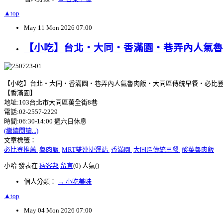
▲top
May
11
Mon
2026
07:00
【小吃】台北‧大同‧香滿園‧巷弄內人氣魯
【小吃】台北‧大同‧香滿園‧巷弄內人氣魯肉飯‧大同區傳統早餐‧必比登
【香滿園】
地址:103台北市大同區萬全街8巷
電話:02-2557-2229
時間:06:30-14:00 週六日休息
(繼續閱讀...)
文章標籤：
必比登推薦
魯肉飯
MRT雙連捷運站
香滿園
大同區傳統早餐
酸菜魯肉飯
小哈 發表在
痞客邦
留言
(0)
人氣(
)
個人分類：
→ 小吃美味
▲top
May
04
Mon
2026
07:00