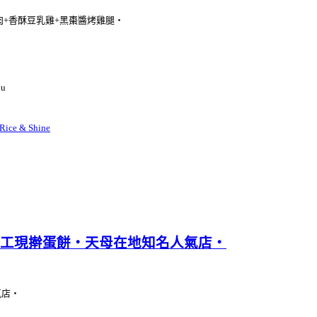
+香酥豆乳雞+黑棗醬烤雞腿‧
nu
Rice & Shine
工現擀蛋餅‧天母在地知名人氣店‧
氣店‧