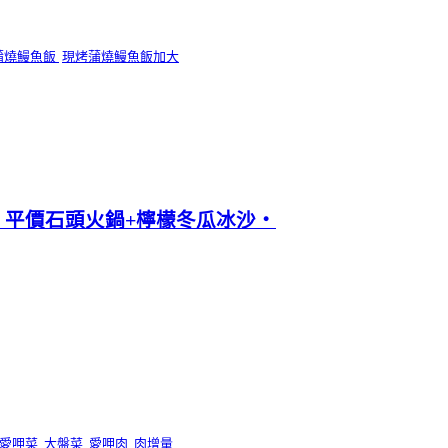
蒲燒鰻魚飯
現烤蒲燒鰻魚飯加大
‧平價石頭火鍋+檸檬冬瓜冰沙‧
愛呷菜
大盤菜
愛呷肉
肉增量