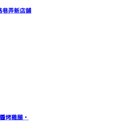
路巷弄新店舖
棗醬烤雞腿‧