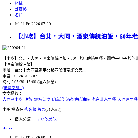
相簿
部落格
名片
Jul
31
Fri
2026
07:00
【小吃】台北‧大同‧酒泉傳統油飯‧60年
【小吃】台北‧大同‧酒泉傳統油飯‧60年老店傳統早餐‧飄香一甲子老台
【酒泉傳統油飯】
地址：台北市大同區延平北路四段酒泉街交叉口
電話：0926-703707
時間：05:30–15:00 (週六休息)
(繼續閱讀...)
文章標籤：
大同區小吃
油飯
銅板美食
肉羹湯
酒泉傳統油飯
老台北人早餐
大同區早餐
小哈 發表在
痞客邦
留言
(0)
人氣(
)
個人分類：
→ 小吃美味
▲top
Jul
17
Fri
2026
06:00