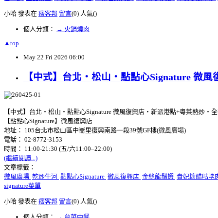
小哈 發表在
痞客邦
留言
(0)
人氣(
)
個人分類：
→ 火鍋燒肉
▲top
May
22
Fri
2026
06:00
【中式】台北‧松山‧點點心Signature 
【中式】台北‧松山‧點點心Signature 微風復興店‧新派港點+粵菜熱炒‧
【點點心Signature】微風復興店
地址： 105台北市松山區中崙里復興南路一段39號GF樓(微風廣場)
電話： 02-8772-3153
時間： 11:00-21:30 (五/六11:00–22:00)
(繼續閱讀...)
文章標籤：
微風廣場
乾炒牛河
點點心Signature
微風復興店
金絲龍鬚蝦
貴妃糖醋咕咾
signature菜單
小哈 發表在
痞客邦
留言
(0)
人氣(
)
個人分類：
→ 台菜中餐