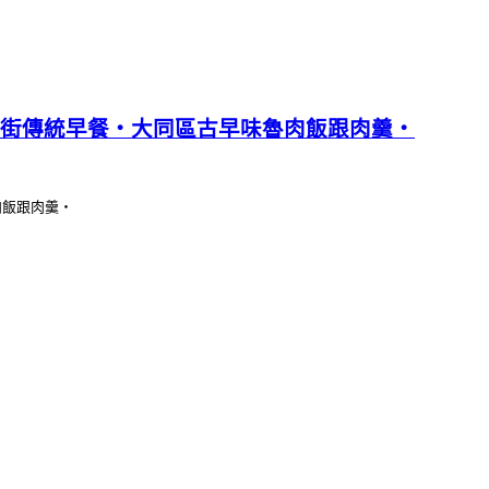
街傳統早餐‧大同區古早味魯肉飯跟肉羹‧
肉飯跟肉羹‧