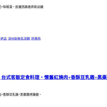
切+味噌湯‧民權西路巷弄新店舖
寮老店
涼州街無名涼麵
肝連肉
‧台式客飯定食料理‧懷舊紅燒肉+香酥豆乳雞+黑
+香酥豆乳雞+黑棗醬烤雞腿‧