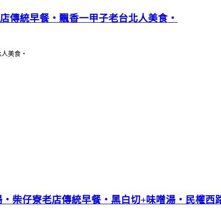
老店傳統早餐‧飄香一甲子老台北人美食‧
北人美食‧
湯‧柴仔寮老店傳統早餐‧黑白切+味噌湯‧民權西