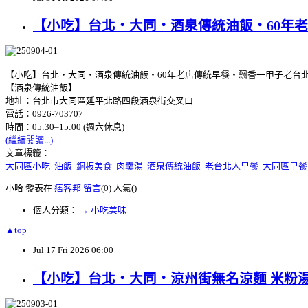
【小吃】台北‧大同‧酒泉傳統油飯‧60年
【小吃】台北‧大同‧酒泉傳統油飯‧60年老店傳統早餐‧飄香一甲子老台
【酒泉傳統油飯】
地址：台北市大同區延平北路四段酒泉街交叉口
電話：0926-703707
時間：05:30–15:00 (週六休息)
(繼續閱讀...)
文章標籤：
大同區小吃
油飯
銅板美食
肉羹湯
酒泉傳統油飯
老台北人早餐
大同區早餐
小哈 發表在
痞客邦
留言
(0)
人氣(
)
個人分類：
→ 小吃美味
▲top
Jul
17
Fri
2026
06:00
【小吃】台北‧大同‧涼州街無名涼麵 米粉