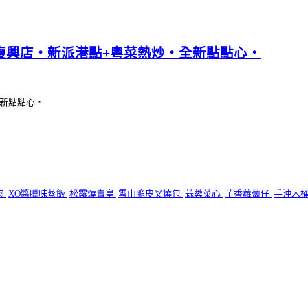
微風復興店‧新派港點+粵菜熱炒‧全新點點心‧
全新點點心‧
肉
XO醬臘味蒸飯
松露燒賣皇
雪山脆皮叉燒包
蒜蓉菜心
芋香蘿蔔仔
手沖木