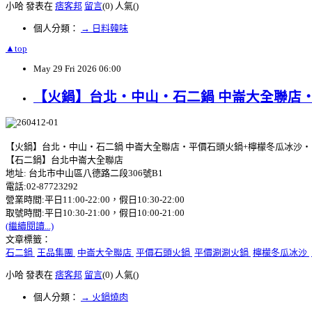
小哈 發表在
痞客邦
留言
(0)
人氣(
)
個人分類：
→ 日料韓味
▲top
May
29
Fri
2026
06:00
【火鍋】台北‧中山‧石二鍋 中崙大全聯店
【火鍋】台北‧中山‧石二鍋 中崙大全聯店‧平價石頭火鍋+檸檬冬瓜冰沙‧
【石二鍋】台北中崙大全聯店
地址: 台北市中山區八德路二段306號B1
電話:02-87723292
營業時間:平日11:00-22:00，假日10:30-22:00
取號時間:平日10:30-21:00，假日10:00-21:00
(繼續閱讀...)
文章標籤：
石二鍋
王品集團
中崙大全聯店
平價石頭火鍋
平價涮涮火鍋
檸檬冬瓜冰沙
小哈 發表在
痞客邦
留言
(0)
人氣(
)
個人分類：
→ 火鍋燒肉