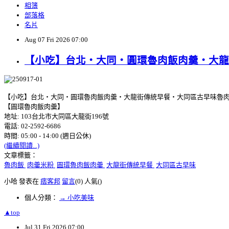
相簿
部落格
名片
Aug
07
Fri
2026
07:00
【小吃】台北‧大同‧圓環魯肉飯肉羹‧大龍
【小吃】台北‧大同‧圓環魯肉飯肉羹‧大龍街傳統早餐‧大同區古早味魯
【圓環魯肉飯肉羹】
地址: 103台北市大同區大龍街196號
電話: 02-2592-6686
時間: 05:00 - 14:00 (週日公休)
(繼續閱讀...)
文章標籤：
魯肉飯
肉羹米粉
圓環魯肉飯肉羹
大龍街傳統早餐
大同區古早味
小哈 發表在
痞客邦
留言
(0)
人氣(
)
個人分類：
→ 小吃美味
▲top
Jul
31
Fri
2026
07:00