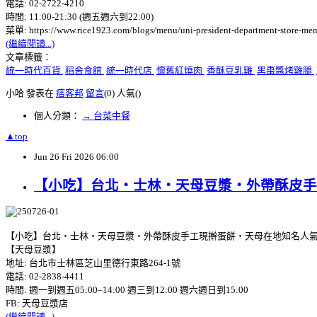
電話: 02-2722-4210
時間: 11:00-21:30 (週五週六到22:00)
菜單: https://www.rice1923.com/blogs/menu/uni-president-department-store-me
(繼續閱讀...)
文章標籤：
統一時代百貨
稻舍食館
統一時代店
懷舊紅燒肉
香酥豆乳雞
黑棗醬烤雞腿
小哈 發表在
痞客邦
留言
(0)
人氣(
)
個人分類：
→ 台菜中餐
▲top
Jun
26
Fri
2026
06:00
【小吃】台北‧士林‧天母豆漿‧外帶酥皮手
【小吃】台北‧士林‧天母豆漿‧外帶酥皮手工現擀蛋餅‧天母在地知名人
【天母豆漿】
地址: 台北市士林區芝山里德行東路264-1號
電話: 02-2838-4411
時間: 週一到週五05:00–14:00 週三到12:00 週六週日到15:00
FB: 天母豆漿店
(繼續閱讀...)