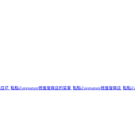
桶豆花
點點心signature微風復興店的菜單
點點心signature微風復興店
點點心