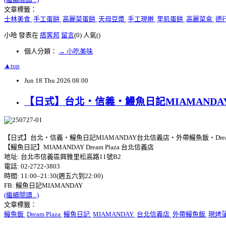
文章標籤：
士林美食
手工蛋餅
高麗菜蛋餅
天母豆漿
手工現擀
里肌蛋餅
高麗菜盒
德
小哈 發表在
痞客邦
留言
(0)
人氣(
)
個人分類：
→ 小吃美味
▲top
Jun
18
Thu
2026
08:00
【日式】台北‧信義‧鰻魚日記MIAMANDAY台
【日式】台北‧信義‧鰻魚日記MIAMANDAY台北信義店‧外帶鰻魚飯‧Dream 
【鰻魚日記】MIAMANDAY Dream Plaza 台北信義店
地址: 台北市信義區興雅里松高路11號B2
電話: 02-2722-3803
時間: 11:00–21:30(週五六到22:00)
FB: 鰻魚日記MIAMANDAY
(繼續閱讀...)
文章標籤：
鰻魚飯
Dream Plaza
鰻魚日記
MIAMANDAY
台北信義店
外帶鰻魚飯
現烤