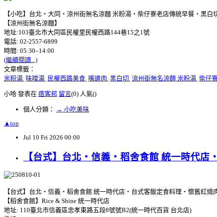
【小吃】台北‧大同‧涼州街無名涼麵 米粉湯‧柴仔寮老店傳統早餐‧黑白
【涼州街無名涼麵】
地址:103臺北市大同區民權里民權西路144巷15之1號
電話: 02-2557-6899
時間: 05:30–14:00
(繼續閱讀...)
文章標籤：
米粉湯
味噌湯
民權西路美食
嘴邊肉
黑白切
涼州街無名涼麵 米粉湯
柴仔
小哈 發表在
痞客邦
留言
(0)
人氣(
)
個人分類：
→ 小吃美味
▲top
Jul
10
Fri
2026
00:00
【台式】台北‧信義‧稻舍食館 統一時代店
【台式】台北‧信義‧稻舍食館 統一時代店‧台式客飯定食料理‧懷舊紅燒肉
【稻舍食館】Rice & Shine 統一時代店
地址: 110臺北市信義區忠孝東路五段8號號B2(統一時代百貨 台北店)