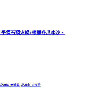
‧平價石頭火鍋+檸檬冬瓜冰沙‧
愛呷菜
大盤菜
愛呷肉
肉增量