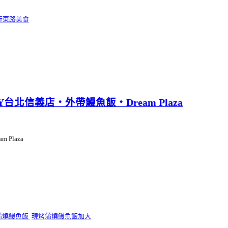
行東路美食
北信義店‧外帶鰻魚飯‧Dream Plaza
Plaza
蒲燒鰻魚飯
現烤蒲燒鰻魚飯加大