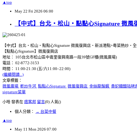
▲top
May
22
Fri
2026
06:00
【中式】台北‧松山‧點點心Signature 
【中式】台北‧松山‧點點心Signature 微風復興店‧新派港點+粵菜熱炒‧
【點點心Signature】微風復興店
地址： 105台北市松山區中崙里復興南路一段39號GF樓(微風廣場)
電話： 02-8772-3153
時間： 11:00-21:30 (五/六11:00–22:00)
(繼續閱讀...)
文章標籤：
微風廣場
乾炒牛河
點點心Signature
微風復興店
金絲龍鬚蝦
貴妃糖醋咕咾
signature菜單
小哈 發表在
痞客邦
留言
(0)
人氣(
)
個人分類：
→ 台菜中餐
▲top
May
11
Mon
2026
07:00