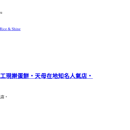
nu
Rice & Shine
工現擀蛋餅‧天母在地知名人氣店‧
氣店‧