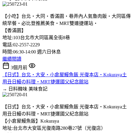
【小吃】台北‧大同‧香滿園‧巷弄內人氣魯肉飯‧大同區傳
統早餐‧必比登推薦美食‧MRT雙連捷運站‧
【香滿園】
地址:103台北市大同區萬全街8巷
電話:02-2557-2229
時間:06:30-14:00 週六日休息
繼續閱讀
3個月前
【日式】台北‧大安‧小倉屋鰻魚飯 光復本店‧Kokuraya土
用丑日鰻の料理‧MRT捷運國父紀念館站
→ 日料韓味
美味食記
【日式】台北‧大安‧小倉屋鰻魚飯 光復本店‧Kokuraya土
用丑日鰻の料理‧MRT捷運國父紀念館站
【小倉屋鰻魚飯】Kokuraya
地址:台北市大安區光復南路280巷27號（光復店）