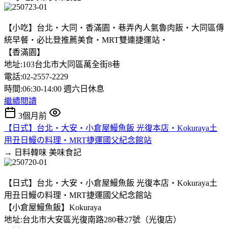
【小吃】台北‧大同‧香滿園‧巷弄內人氣魯肉飯‧大同區傳
統早餐‧必比登推薦美食‧MRT雙連捷運站‧
【香滿園】
地址:103台北市大同區萬全街8巷
電話:02-2557-2229
時間:06:30-14:00 週六日休息
繼續閱讀
3個月前
【日式】台北‧大安‧小倉屋鰻魚飯 光復本店‧Kokuraya土
用丑日鰻の料理‧MRT捷運國父紀念館站
→ 日料韓味
美味食記
【日式】台北‧大安‧小倉屋鰻魚飯 光復本店‧Kokuraya土
用丑日鰻の料理‧MRT捷運國父紀念館站
【小倉屋鰻魚飯】Kokuraya
地址:台北市大安區光復南路280巷27號（光復店）