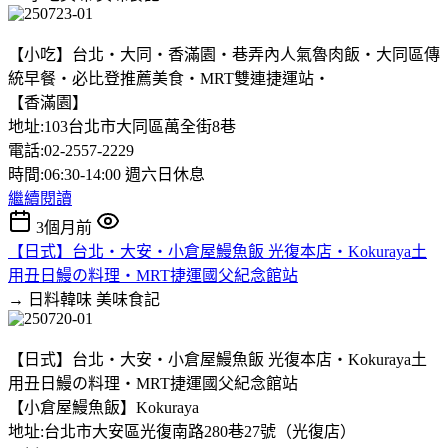
【小吃】台北‧大同‧香滿園‧巷弄內人氣魯肉飯‧大同區傳
統早餐‧必比登推薦美食‧MRT雙連捷運站‧
【香滿園】
地址:103台北市大同區萬全街8巷
電話:02-2557-2229
時間:06:30-14:00 週六日休息
繼續閱讀
3個月前
【日式】台北‧大安‧小倉屋鰻魚飯 光復本店‧Kokuraya土
用丑日鰻の料理‧MRT捷運國父紀念館站
→ 日料韓味
美味食記
【日式】台北‧大安‧小倉屋鰻魚飯 光復本店‧Kokuraya土
用丑日鰻の料理‧MRT捷運國父紀念館站
【小倉屋鰻魚飯】Kokuraya
地址:台北市大安區光復南路280巷27號（光復店）