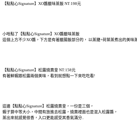
【點點心Signature】XO醬臘味蒸飯 NT:198元
小哈點了【點點心Signature】XO醬臘味蒸飯
這個上方不少XO醬，下方是有著臘腸飯部分的， 以蒸籠+荷葉蒸煮出的美味
【點點心Signature】松露燒賣皇 NT:158元
有著鮮蝦跟松露兩個美味，看到就想點一下來吃吃看!
這邊【點點心Signature】松露燒賣皇，一份是三個，
蝦子算中等大小，中間有放進去松露，燒賣裡面也是混入松露醬，
蒸出來就感覺很香，入口更能感受其香氣滿分..