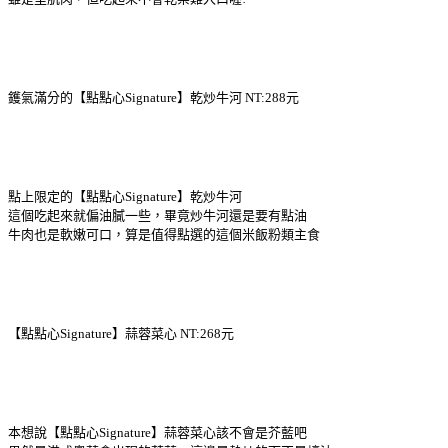
鑊氣滿分的【點點心Signature】乾炒牛河 NT:288元
點上限定的【點點心Signature】乾炒牛河
這個吃起來就偏油膩一些，畢竟炒牛河還是要有點油
牛肉也是軟嫩可口，算是值得點選的這個米飯粉類主食
【點點心Signature】蒜蓉菜心 NT:268元
本想說【點點心Signature】蒜蓉菜心該不會是芥藍吧