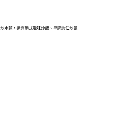
菇炒水蓮，還有港式臘味炒飯、皇牌蝦仁炒飯