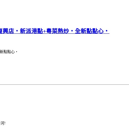
微風復興店‧新派港點+粵菜熱炒‧全新點點心‧
全新點點心‧
河!