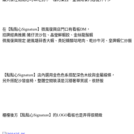
在【點點心Signature】微風復興店門口有看板DM，
招牌經典推薦:豬仔流沙包、晶瑩鮮蝦餃、金絲龍鬚蝦
微風復興限定:避風塘蒜香大蝦、貴妃糖醋咕咾肉、乾炒牛河、皇牌蝦仁炒飯
【點點心Signature】店內選用金色色系搭配深色木紋與金屬線條，
另外搭配沙發座椅，整體空間裝潢是沉穩奢華質感，很舒服
櫃檯後方【點點心Signature】的LOGO看板也是弄得很精緻