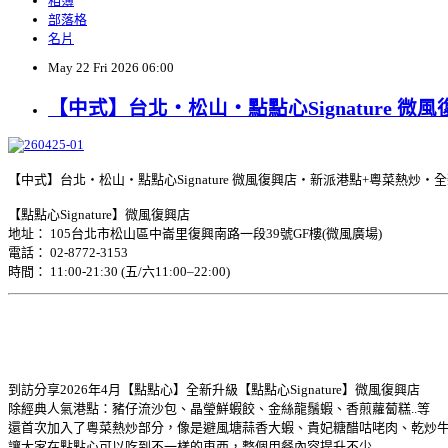
相簿
部落格
名片
May
22
Fri
2026
06:00
【中式】台北‧松山‧點點心Signature 
【中式】台北‧松山‧點點心Signature 微風復興店‧新派港點+粵菜熱炒‧
【點點心Signature】微風復興店
地址： 105台北市松山區中崙里復興南路一段39號GF樓(微風廣場)
電話： 02-8772-3153
時間： 11:00-21:30 (五/六11:00–22:00)
到訪分享2026年4月【點點心】全新升級【點點心Signature】微風復興店
除經典人氣港點：豬仔流沙包、晶瑩鮮蝦餃、金絲龍鬚蝦、香煎蘿蔔糕..等
還首次加入了粵菜熱炒部分，像是避風塘蒜香大蝦、貴妃糖醋咕咾肉、乾炒牛
讓大家在點點心可以吃到不一樣的東西，整個用餐內容提升不少