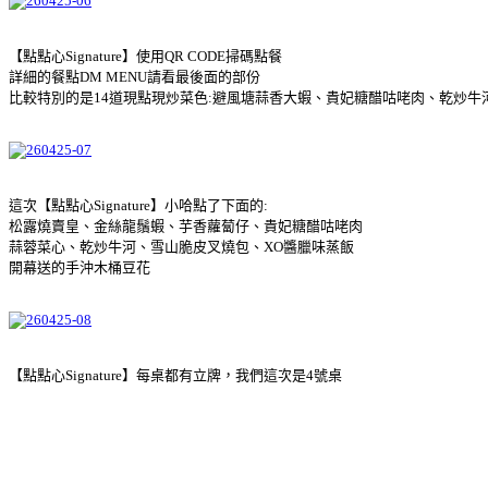
【點點心Signature】使用QR CODE掃碼點餐
詳細的餐點DM MENU請看最後面的部份
比較特別的是14道現點現炒菜色:避風塘蒜香大蝦、貴妃糖醋咕咾肉、乾炒
這次【點點心Signature】小哈點了下面的:
松露燒賣皇、金絲龍鬚蝦、芋香蘿蔔仔、貴妃糖醋咕咾肉
蒜蓉菜心、乾炒牛河、雪山脆皮叉燒包、XO醬臘味蒸飯
開幕送的手沖木桶豆花
【點點心Signature】每桌都有立牌，我們這次是4號桌