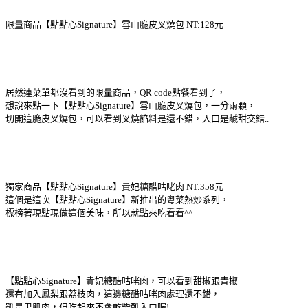
限量商品【點點心Signature】雪山脆皮叉燒包 NT:128元
居然連菜單都沒看到的限量商品，QR code點餐看到了，
想說來點一下【點點心Signature】雪山脆皮叉燒包，一分兩顆，
切開這脆皮叉燒包，可以看到叉燒餡料是還不錯，入口是鹹甜交錯..
獨家商品【點點心Signature】貴妃糖醋咕咾肉 NT:358元
這個是這次【點點心Signature】新推出的粵菜熱炒系列，
標榜著現點現做這個美味，所以就點來吃看看^^
【點點心Signature】貴妃糖醋咕咾肉，可以看到甜椒跟青椒
還有加入鳳梨跟荔枝肉，這邊糖醋咕咾肉處理還不錯，
雖是里肌肉，但吃起來不會乾柴難入口喔!