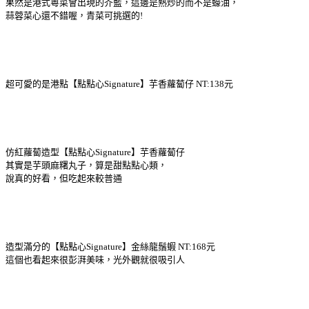
果然是港式粵菜會出現的芥藍，這邊是熱炒的而不是蠔油，
蒜蓉菜心還不錯喔，青菜可挑選的!
超可愛的是港點【點點心Signature】芋香蘿蔔仔 NT:138元
仿紅蘿蔔造型【點點心Signature】芋香蘿蔔仔
其實是芋頭麻糬丸子，算是甜點點心類，
說真的好看，但吃起來較普通
造型滿分的【點點心Signature】金絲龍鬚蝦 NT:168元
這個也看起來很彭湃美味，光外觀就很吸引人