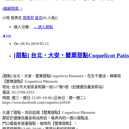
(繼續閱讀...)
小哈 發表在
痞客邦
留言
(0)
人氣(
)
個人分類：
→ 誘人甜點
▲top
Dec
06
Fri
2019
05:11
[甜點] 台北‧大安‧罌粟甜點Coquelicot Pa
[甜點] 台北‧大安‧罌粟甜點Coquelicot Patisserie‧花生千層派‧檸檬塔
【罌粟甜點】Coquelicot Pâtisserie
地址: 台北市大安區安和路一段127巷5號（近捷運信義安和站）
電話: 02-2709-3353
時間: 週三－週日 13:00~19:00 (公休日：週一週二)
https://www.facebook.com/coquelicot2018/
久違了甜點，到訪這個【罌粟甜點】Coquelicot Pâtisserie
鄰近於捷運信義安和站附近，巷弄內的一間小甜點店..
門口看板有寫著甜點、咖啡的【罌粟甜點】，
營業時間是13:00~19:00，算是比較短的時間，