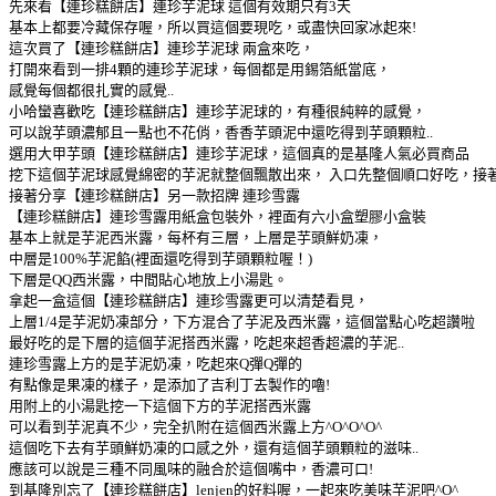
先來看【連珍糕餅店】連珍芋泥球 這個有效期只有3天
基本上都要冷藏保存喔，所以買這個要現吃，或盡快回家冰起來!
這次買了【連珍糕餅店】連珍芋泥球 兩盒來吃，
打開來看到一排4顆的連珍芋泥球，每個都是用錫箔紙當底，
感覺每個都很扎實的感覺..
小哈蠻喜歡吃【連珍糕餅店】連珍芋泥球的，有種很純粹的感覺，
可以說芋頭濃郁且一點也不花俏，香香芋頭泥中還吃得到芋頭顆粒..
選用大甲芋頭【連珍糕餅店】連珍芋泥球，這個真的是基隆人氣必買商品
挖下這個芋泥球感覺綿密的芋泥就整個飄散出來， 入口先整個順口好吃，接
接著分享【連珍糕餅店】另一款招牌 連珍雪露
【連珍糕餅店】連珍雪露用紙盒包裝外，裡面有六小盒塑膠小盒裝
基本上就是芋泥西米露，每杯有三層，上層是芋頭鮮奶凍，
中層是100%芋泥餡(裡面還吃得到芋頭顆粒喔！)
下層是QQ西米露，中間貼心地放上小湯匙。
拿起一盒這個【連珍糕餅店】連珍雪露更可以清楚看見，
上層1/4是芋泥奶凍部分，下方混合了芋泥及西米露，這個當點心吃超讚啦
最好吃的是下層的這個芋泥搭西米露，吃起來超香超濃的芋泥..
連珍雪露上方的是芋泥奶凍，吃起來Q彈Q彈的
有點像是果凍的樣子，是添加了吉利丁去製作的嚕!
用附上的小湯匙挖一下這個下方的芋泥搭西米露
可以看到芋泥真不少，完全扒附在這個西米露上方^O^O^O^
這個吃下去有芋頭鮮奶凍的口感之外，還有這個芋頭顆粒的滋味..
應該可以說是三種不同風味的融合於這個嘴中，香濃可口!
到基隆別忘了【連珍糕餅店】lenjen的好料喔，一起來吃美味芋泥吧^O^