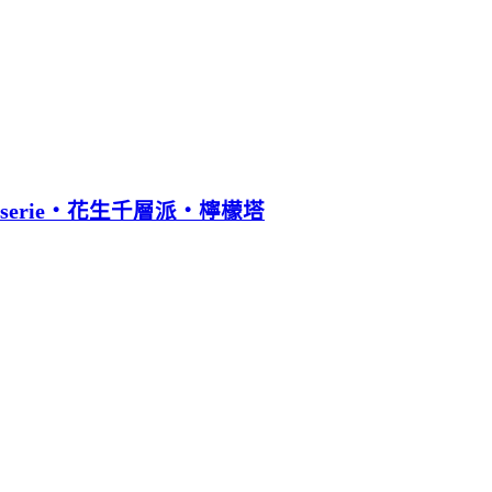
tisserie‧花生千層派‧檸檬塔