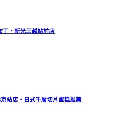
熟布丁‧新光三越站前店
 台北京站店‧日式千層切片蛋糕推薦