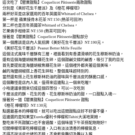
這次吃了【罌粟甜點】Coquelicot Pâtisserie兩款甜點
分別是《美好花生千層派》及《橙花 檸檬塔》
兩杯好茶是店家選用的百年英國茶Whittard of Chelsea，
第一杯是 蘋果接骨木花茶 NT:150 (熱茶可回沖)
第二杯也是百年英國茶Whittard of Chelsea，
芒果佛手柑綠茶 NT:150 (熱茶可回沖)
接著是【罌粟甜點】Coquelicot Pâtisserie甜點部分
第一個應該是店內人氣招牌《美好花生千層派》NT:190元。
《美好花生千層派》Peanut Better Mille Feuille
這個法式風味千層酥有三層，裡面看到有香濃滑順的花生穆斯林奶油，
還有這個海鹽胡椒焦糖花生碎，這個甜鹹交錯的鹹香，吸引了我的目光
首先要提就是海鹽胡椒焦糖花生碎，這個裡外都夾著這個美味，
鹹的海鹽胡椒搭上香花生碎粒，整個風味超特別的..
當然還有搭上花生穆斯林奶油的甜味與千層派皮的酥脆口感，
這個難怪是店內人氣，值得來這邊點上一個來吃喔!!
小哈建議拿開來切成這個四等份，可以一次吃到
千層派皮的酥、花生的香、花生穆斯林奶油的甜，一口甜點入魂~~
接著另一道【罌粟甜點】Coquelicot Pâtisserie 甜點
《橙花 檸檬塔》NT:130元
點選最基本的檸檬塔，就可以吃出這間甜點店好不好優不優，
這邊選的是知果堂Eureka優利卡檸檬和Tahiti大溪地萊姆，
整吃來不死甜膩口也不會過酸，這個味道下午茶搭配剛剛好!!
切開檸檬塔單吃檸檬這邊，入口有淡淡清香的檸檬氣息，
不得不說派皮也烤的不錯，不會乾柴難切及難以入喉..