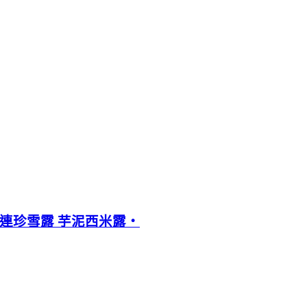
、連珍雪露 芋泥西米露‧