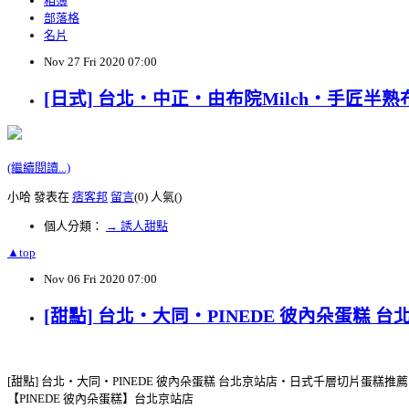
相簿
部落格
名片
Nov
27
Fri
2020
07:00
[日式] 台北‧中正‧由布院Milch‧手匠半
(繼續閱讀...)
小哈 發表在
痞客邦
留言
(0)
人氣(
)
個人分類：
→ 誘人甜點
▲top
Nov
06
Fri
2020
07:00
[甜點] 台北‧大同‧PINEDE 彼內朵蛋糕
[甜點] 台北‧大同‧PINEDE 彼內朵蛋糕 台北京站店‧日式千層切片蛋糕推薦
【PINEDE 彼內朵蛋糕】台北京站店