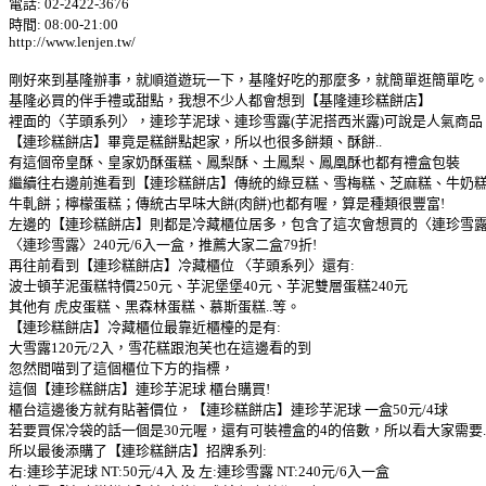
電話: 02-2422-3676
時間: 08:00-21:00
http://www.lenjen.tw/
剛好來到基隆辦事，就順道遊玩一下，基隆好吃的那麼多，就簡單逛簡單吃
基隆必買的伴手禮或甜點，我想不少人都會想到【基隆連珍糕餅店】
裡面的〈芋頭系列〉，連珍芋泥球、連珍雪露(芋泥搭西米露)可說是人氣商品
【連珍糕餅店】畢竟是糕餅點起家，所以也很多餅類、酥餅..
有這個帝皇酥、皇家奶酥蛋糕、鳳梨酥、土鳳梨、鳳凰酥也都有禮盒包裝
繼續往右邊前進看到【連珍糕餅店】傳統的綠豆糕、雪梅糕、芝麻糕、牛奶糕.
牛軋餅；檸檬蛋糕；傳統古早味大餅(肉餅)也都有喔，算是種類很豐富!
左邊的【連珍糕餅店】則都是冷藏櫃位居多，包含了這次會想買的〈連珍雪
〈連珍雪露〉240元/6入一盒，推薦大家二盒79折!
再往前看到【連珍糕餅店】冷藏櫃位 〈芋頭系列〉還有:
波士頓芋泥蛋糕特價250元、芋泥堡堡40元、芋泥雙層蛋糕240元
其他有 虎皮蛋糕、黑森林蛋糕、慕斯蛋糕..等。
【連珍糕餅店】冷藏櫃位最靠近櫃檯的是有:
大雪露120元/2入，雪花糕跟泡芙也在這邊看的到
忽然間喵到了這個櫃位下方的指標，
這個【連珍糕餅店】連珍芋泥球 櫃台購買!
櫃台這邊後方就有貼著價位，【連珍糕餅店】連珍芋泥球 一盒50元/4球
若要買保冷袋的話一個是30元喔，還有可裝禮盒的4的倍數，所以看大家需要.
所以最後添購了【連珍糕餅店】招牌系列:
右:連珍芋泥球 NT:50元/4入 及 左:連珍雪露 NT:240元/6入一盒