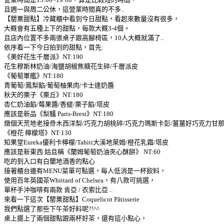
且週一與周二公休，這營業時間真的不多..
【罌粟甜點】冷藏櫃中看到今日甜點，看起來數量沒有很多，
大概會有五種上下的甜點，每款大概3-4個。
且店內位置不多兩張桌子跟高腳椅區，10人大概就滿了..
依序看一下今日拍到的甜點，首先:
《美好花生千層派》NT:190
花生穆斯林奶油/海鹽胡椒焦糖花生碎/千層派皮
《葡萄軍艦》NT:180
青葡萄/鳳梨餡/葡萄柚果肉/卡士達奶醬
秋天的栗子《栗丘》NT:180
杏仁奶油餡/莓果醬/香緹/栗子餡/塔皮
應該是新品《梨騷 Paris-Brest》NT:180
燉個天荒地老接骨木西洋梨/巧克力胡桃碎/巧克力瑪斯卡彭/薑薑好巧克力甘
《橙花 檸檬塔》NT:130
知果堂Eureka優利卡檸檬/Tahiti大溪地萊姆/橙花乳霜/塔皮
應該是新東西 姑且稱《蘭姆葡萄奶油夾心酥餅》 NT:60
吃的到入口有白蘭地酒香的點心
接著櫃台邊有MENU菜單可點選，每人低消是一杯飲料，
使用百年英國茶Whittard of Chelsea，有八款可挑選，
單杯手沖咖啡有兩款 肯亞 / 衣索比亞 ..
來看一下這次【罌粟甜點】Coquelicot Pâtisserie
我們點選了那些下午茶好料呢?!^^
桌上擺上了兩個甜點跟兩杯好茶，還有這小點心，