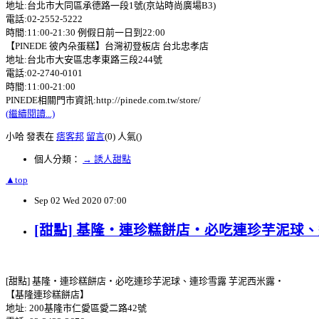
地址:台北市大同區承德路一段1號(京站時尚廣場B3)
電話:02-2552-5222
時間:11:00-21:30 例假日前一日到22:00
【PINEDE 彼內朵蛋糕】台灣初登板店 台北忠孝店
地址:台北市大安區忠孝東路三段244號
電話:02-2740-0101
時間:11:00-21:00
PINEDE相關門市資訊:http://pinede.com.tw/store/
(繼續閱讀...)
小哈 發表在
痞客邦
留言
(0)
人氣(
)
個人分類：
→ 誘人甜點
▲top
Sep
02
Wed
2020
07:00
[甜點] 基隆‧連珍糕餅店‧必吃連珍芋泥球
[甜點] 基隆‧連珍糕餅店‧必吃連珍芋泥球、連珍雪露 芋泥西米露‧
【基隆連珍糕餅店】
地址: 200基隆市仁愛區愛二路42號