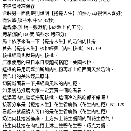
不建議冷凍保存
盒裝另一面側邊則說明【捲捲人生】加熱方式(視個人喜好)
微波爐(噴些水 中火 35秒)
電鍋(乾蒸 鋪一張濕紙巾於盤上 約五分)
烤箱(預約160度 噴些水 烤四分)
馬上依序來看一下【捲捲人生】的奶油肉桂捲
首先【捲捲人生】核桃經典（肉桂核桃）NT:109
核桃經典也就是肉桂核桃，
店家使用的是日本日東麵粉搭配上美國核桃，
這邊的是用馬達加斯加肉桂粉再加上紐西蘭天然奶油，
製作出的美味經典原味
切開斷面看一下擇經典風味的肉桂捲，
如果初訪推薦大家一定要買一個吃看看，
這濃濃肉桂糖漿搭配核桃，這個冷吃熱吃都不錯喔！
接著分享是【捲捲人生】花生省魔術（花生肉桂捲）NT:129
看起來就超誘人可口的是花生省魔術（花生肉桂捲）
奶油肉桂捲當基底，上方抹上花生醬聞的到花生香氣！
花生肉桂捲在肉桂捲上淋上雙醬花生醬、巧克力醬，