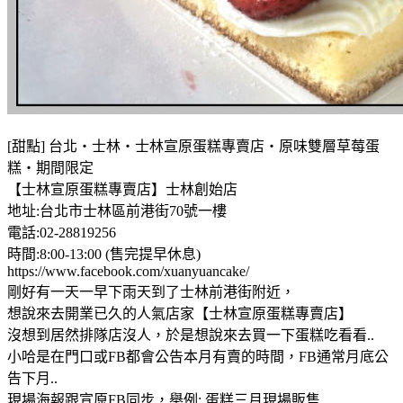
[甜點] 台北‧士林‧士林宣原蛋糕專賣店‧原味雙層草莓蛋
糕‧期間限定
【士林宣原蛋糕專賣店】士林創始店
地址:台北市士林區前港街70號一樓
電話:02-28819256
時間:8:00-13:00 (售完提早休息)
https://www.facebook.com/xuanyuancake/
剛好有一天一早下雨天到了士林前港街附近，
想說來去開業已久的人氣店家【士林宣原蛋糕專賣店】
沒想到居然排隊店沒人，於是想說來去買一下蛋糕吃看看..
小哈是在門口或FB都會公告本月有賣的時間，FB通常月底公
告下月..
現場海報跟宣原FB同步，舉例: 蛋糕三月現場販售