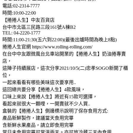
電話:02-2314-7777
時間:10:00-22:00
【捲捲人生】中友百貨店
台中市北區三民路三段161號A棟B2
TEL: 04-2220-1777
時間:11:00-21:30(五六到22:00)(最後出爐時間為晚上8點)
捲捲人生官網 https://www.rolling-rolling.com/
在台中中友跟微風台北車站開業的【捲捲人生】奶油捲專賣
店，
這陣子持續展店，這次分享2021/10/5(二)忠孝SOGO新開了櫃
位，
一起來看看有哪些美味這次要享用..
這回總共要分享【捲捲人生】4款風味，
口味上來說【捲捲人生】將近有15款可選擇，
看起來就很大一顆哩，一開賣就不少人買..
盒裝的【捲捲人生】側邊標示說明了保存食用方式:
產品新鮮製作，建議當天食用完畢
含新鮮水果產品，請立即食用完畢
當日未食用完畢可常溫兩天。亦可放冷藏三天內食用