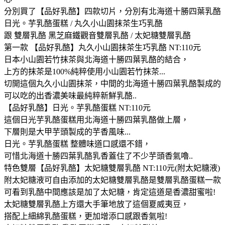
分別買了【品好乳酪】四款切片，分別有北海道十勝四葉乳酪
日光。芋乳酪蛋糕 / 丸久小山園抹茶生巧乳酪
跟 雙層乳酪 黑芝麻鐵觀音雙層乳酪 / 太妃糖雙層乳酪
第一款 【品好乳酪】丸久小山園抹茶生巧乳酪 NT:110元
日本小山園若竹抹茶與北海道十勝四葉乳酪的結合，
上方的抹茶是100%純粹使用小山園若竹抹茶...
切開這個丸久小山園抹茶，中間的北海道十勝四葉乳酪製成的
可以吃的出香濃美味最純粹新鮮乳酪..
【品好乳酪】日光。芋乳酪蛋糕 NT:110元
這個日光芋乳酪蛋糕用北海道十勝四葉乳酪做上層，
下層則是大甲芋頭製成的芋香風味...
日光。芋乳酪蛋糕 整體味道口感還不錯，
可惜北海道十勝四葉乳酪乳香蓋住了不少芋頭香氣嚕..
特色雙層【品好乳酪】太妃糖雙層乳酪 NT:110元(附太妃糖液)
附太妃糖液可自由添加的太妃糖雙層乳酪是雙層乳酪蛋糕一款
可看到乳酪中間應該是加了太妃糖，肯定這道是香濃甜蜜啦!
太妃糖雙層乳酪上方還大手筆地放了這個夏威夷豆，
搭配上細綿乳酪蛋糕，更加增添口感跟香氣啦!