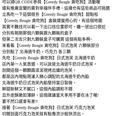
可以掃QR CODE參與【Greedy Beagle 貪吃狗】活動喔
還有推廣宜蘭的棗到幸福伴手禮，這邊也有這些商品可挑選
立馬吃一下這個很夯【Greedy Beagle 貪吃狗】甜點啦
【Greedy Beagle 貪吃狗】盒裝還蠻用心的，有這個地圖
其實不難找可以看一下出口找位置即可，離一號出口很近
分別有剛剛那個六顆裝跟九顆裝的盒子
但第二次去只剩九顆裝盒子可購買 這個有點多啊~
來看看【Greedy Beagle 貪吃狗】日式泡芙 六顆裝部分
分別點了 北海道牛奶 + 巧克力 各三顆
先吃【Greedy Beagle 貪吃狗】日式泡芙 北海道牛奶
店內第一人氣首選，可以說是北海道牛奶日式泡芙，
剖開這個一顆顆圓滾滾現烤出爐的泡芙，
都是店內現點現灌入精心調配的北海道牛奶內餡
北海道牛奶日式泡芙內餡堅持當日製做，
鮮甜新鮮又不膩口，這個內餡調和不錯
且外皮酥脆如薄餅，這個建議當天享用不要在冰了喔!
要不然口感會有差!!
接著【Greedy Beagle 貪吃狗】日式泡芙 巧克力泡芙
切開剖面巧克力泡芙就有點像流沙般快流出，