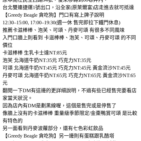
台北雙連捷運1號出口，沿全家(原萊爾富)店走進去就可抵達
【Greedy Beagle 貪吃狗】門口有寫上牌子說明
12:30–15:00, 17:00–19:30(週一休 售完即拉下鐵門休息)
推薦卡滋棒棒、泡芙、可頌、丹麥可頌 有很多不同風味
入門口牆上則看到 卡滋棒棒、泡芙、可頌、丹麥可頌 的不同
價位
卡滋棒棒 生乳卡士達NT:85元
泡芙 北海道牛奶NT:35元 巧克力NT:35元
可頌 北海道牛奶NT:45元 巧克力NT:45元 黃金流沙NT:45元
丹麥可頌 北海道牛奶NT:65元 巧克力NT:65元 黃金流沙NT:65
元
翻閱一下DM有這邊的更詳細說明，不過有些已經售完要看店
家當天狀況。
因為店內有DM是劃黑線喔，這個是售完或是停售了
像牆上沒有的卡滋棒棒 重量級季節限定/金棗鴨賞可頌 是比較
有特色的
另一面看到丹麥波蘿部分，還有七色彩虹飲品
【Greedy Beagle 貪吃狗】另一邊則有蛋糕跟乳酪塔