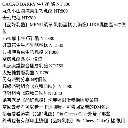
CACAO BARRY 生巧乳酪 NT:800
丸久小山園抹茶生巧乳酪 NT:800
奇幻旅程 NT:780
【品好乳酪】MENU菜單 乳酪蛋糕 北海道LUXE乳酪區 6吋價
位
75% 摩卡生巧乳酪 NT:880
好事花生生巧乳酪蛋糕 NT:880
貝禮詩香蕉生巧乳酪 NT:880
雙層乳酪區 6吋價位
黑芝麻鐵觀音雙層乳酪 NT:760
太妃糖雙層乳酪 NT:780
另有派對分享 6吋價位
超級派對組合《八種口味》 NT:980
派對組合《四種口味》NT:880
還有就是【品好乳酪】泡芙區跟蛋糕捲區域菜單..
拿回去參考可以看一下這張喔，可帶回家看的DM名片
接著看看這次【品好乳酪】Pin Cheess Cake外帶了那些
外帶包裝有刻印上這個【品好乳酪】Pin Cheess Cake字樣 很用
心