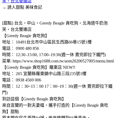
芙‧台北雙連店
→ 誘人甜點
美味食記
[甜點] 台北‧中山‧Greedy Beagle 貪吃狗‧北海道牛奶泡
芙‧台北雙連店
【Greedy Beagle 貪吃狗】
地址： 10491台北市中山區民生西路66巷15號1樓
電話： 0900 480 856
時間： 12:30–15:00, 17:00–19:30(週一休 賣完即拉下鐵門)
菜單: https://www.shop1688.com.tw/aom20200527005/menu.html
【Greedy Beagle 貪吃狗】羅東店 NEW!!
地址： 265 宜蘭縣羅東鎮中山路三段235號1樓
電話： 0938 4569 006
時間： 12：30~15：00 17：00~19：30(週一休 賣完即拉下鐵
門)
到訪這個【Greedy Beagle 貪吃狗】
來自宜蘭的一對夫妻檔，攜手打造的【Greedy Beagle 貪吃
狗】甜點
原本開在民生西路94號，後來移轉到66巷弄內，