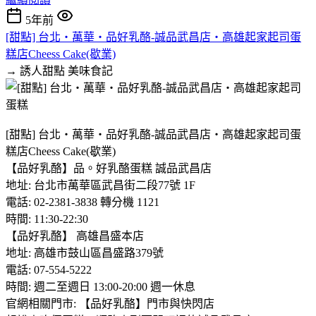
5年前
[甜點] 台北‧萬華‧品好乳酪-誠品武昌店‧高雄起家起司蛋
糕店Cheess Cake(歇業)
→ 誘人甜點
美味食記
[甜點] 台北‧萬華‧品好乳酪-誠品武昌店‧高雄起家起司蛋
糕店Cheess Cake(歇業)
【品好乳酪】品。好乳酪蛋糕 誠品武昌店
地址: 台北市萬華區武昌街二段77號 1F
電話: 02-2381-3838 轉分機 1121
時間: 11:30-22:30
【品好乳酪】 高雄昌盛本店
地址: 高雄市鼓山區昌盛路379號
電話: 07-554-5222
時間: 週二至週日 13:00-20:00 週一休息
官網相關門市: 【品好乳酪】門市與快閃店