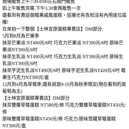
現場販售上午7:30-8:00左右開門販售
如上午販售完畢,下午3.30會再販售一次
還看到有賣這個莓果戚風蛋糕，這邊也有告知沒有內用座位區
喔!
在來拍一下整個【士林宣原蛋糕專賣店】DM部分:
5月到8月為芒果季
抹茶芒果派 NT490元/6吋 巧克力芒果派 NT390元/6吋 原味芒
果派NT390元/6吋
抹茶生乳派 NT490元/6吋 巧克力生乳派 NT390元/6吋 原味生
乳派NT390元/6吋
抹茶芋泥生乳派NT490元/6吋 原味芋泥生乳派NT420元/6吋 莓
果生巧克力NT390元/盒
12月到4月為草莓季,還有就是9-10月為秋季限定(現在看到的是
葡萄為主)
【士林宣原蛋糕專賣店】DM部分
抹茶雙層草莓蛋糕 NT580元/條 巧克力雙層草莓蛋糕NT450元/
條
原味雙層草莓蛋糕NT450元/條 巧克力/原味雪藏草莓蛋糕
NT300元/盒