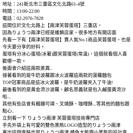
地址：241新北市三重區文化北路61-4號
時間：13:00-22:00
電話：02-2976-7828
這間位於文化北路上【兩津芙蓉蛋塔】三重店，
因為りょうつ兩津已經是連鎖店家，很多地方有開店面
先看一下有【兩津芙蓉蛋塔】賣人氣No.1商品芙蓉蛋塔，也是
今天要分享的好料。
蛋塔有分冰心蛋塔(冰著)跟芙蓉蛋塔(常溫)，這個就看個人喜
歡哪一款。
後面會介紹這兩款差異..
接著看到的是牛奶波蘿跟冰火波蘿這兩款的菠蘿麵包
TOP冠軍商品是這冰火波蘿，是牛奶波蘿夾入了牛油!
最後看到的是黃金流沙波蘿，顧名思義就是包入鹹蛋黃流沙
啦...
其他有些店會有楓糖可頌、叉燒酥、咖哩酥...等其他的麵包跟
點心..
立刻看一下 りょうつ兩津 芙蓉蛋塔技術專門店
手先外袋上有可愛的雙色黑熊LOGO造型的りょうつ兩津
拿出這個盒裝也是りょうつ兩津 橘色大熊跟小黑熊的設計盒