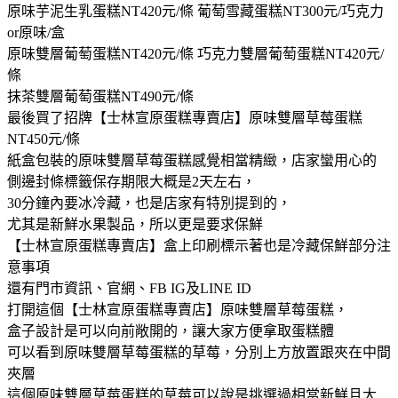
原味芋泥生乳蛋糕NT420元/條 葡萄雪藏蛋糕NT300元/巧克力
or原味/盒
原味雙層葡萄蛋糕NT420元/條 巧克力雙層葡萄蛋糕NT420元/
條
抹茶雙層葡萄蛋糕NT490元/條
最後買了招牌【士林宣原蛋糕專賣店】原味雙層草莓蛋糕
NT450元/條
紙盒包裝的原味雙層草莓蛋糕感覺相當精緻，店家蠻用心的
側邊封條標籤保存期限大概是2天左右，
30分鐘內要冰冷藏，也是店家有特別提到的，
尤其是新鮮水果製品，所以更是要求保鮮
【士林宣原蛋糕專賣店】盒上印刷標示著也是冷藏保鮮部分注
意事項
還有門市資訊、官網、FB IG及LINE ID
打開這個【士林宣原蛋糕專賣店】原味雙層草莓蛋糕，
盒子設計是可以向前敞開的，讓大家方便拿取蛋糕體
可以看到原味雙層草莓蛋糕的草莓，分別上方放置跟夾在中間
夾層
這個原味雙層草莓蛋糕的草莓可以說是挑選過相當新鮮且大