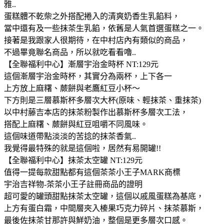
雅..
蛋糕體不乾柴之外搭配捲入的清爽奶香生乳餡料，
當中還有及一些抹茶生乳餡，依舊是人氣首選蛋糕之一。
接著是我跟家人很期待，在中村店內有類似的商品，
不過畢竟聯名商品，所以就吃看看嚕..
【全聯福利中心】漸層宇治金時杯 NT:129元
這個漸層宇治金時杯，其實分為兩杯，上下各一
上方放上麻糬、蕨餅與老鷹紅豆小杯～
下方則是三層慕斯杯多層次大杯(原味、輕抹茶、重抹茶)
以中村藤吉本店的抹茶粉製作出慕斯杯多層次工法，
搭配上麻糬、蕨餅與紅豆咀嚼不同風味。
這個味道帶點淡淡的苦捻的抹茶香氣..
我覺得最特殊的就是這個啦，居然有易開罐!!
【全聯福利中心】抹茶太空罐 NT:129元
值得一提每款甜點都有這個茶茶小王子MARK商標
宇治吉祥物-茶茶小王子註冊商品的證明
超可愛的罐頭甜點抹茶太空罐，這個以戚風蛋糕為基底，
上方有蛋白霜，中間層夾入榛果巧克力碎片、抹茶慕斯，
最後佐抹茶甘那許與鮮奶油，整個是更多層次口感。