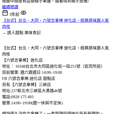
裡面中間是有這個柚子果醬，還看得到柚子皮喔!
繼續閱讀
3年前
【台式】台北‧大同‧六號吉拿棒 迪化店‧經典原味跟人氣
肉桂
→ 誘人甜點
美味食記
【台式】台北‧大同‧六號吉拿棒 迪化店‧經典原味跟人氣
肉桂
【六號吉拿棒】迪化店
地址： 10348台北市大同區迪化街一段251號（岩究所前）
目前營業: 週六跟週日 14:00–19:00
FB 六號吉拿棒-迪化店 甜點店
另有【六號吉拿棒】三峽店
地址:237新北市三峽區大勇路46號
電話:0928 175 493
營業:14:00–19:00(週一休與不定休)
想說很久沒吃吉拿棒了，一查發現這個迪化街有新開的，