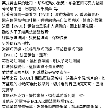
英式黃金鮮奶吐司 、珍珠糖粒小泡芙、布魯塞爾巧克力鬆餅
葡萄蝸牛捲、巴黎情人千層酥..等
接著旁邊同一層看到【PAUL】法式烤蘋果 及 香頌蘋果派
還有這個核桃肉桂捲，通通給他來自法國直送，這真的很猛!
這個【PAUL】麵包也是很多人選購的，圖上核果法國，
麵包少不了經典法國麵包有:
經典原味法國、雙橄欖法國、保羅長笛
另外還有巧巴達:
海鹽巧巴達、培根乳酪巧巴達、蕃茄橄欖巧巴達
【PAUL】法國麵包，還有:
蒜香奶油法國 、黑松露法國、明太子奶油法國
口味多樣變化，這個總算不是直送的..
雖然愛法國直送，但感覺就是會更貴阿~
接著來看【PAUL】甜點蛋糕區域啦，這邊有小份/切片的，也
有整塊的 小哈可能比較早到，切片看到有巴斯克可可、巴斯
克抹茶
鳶尾花巧克力、提拉米蘇，還有草莓系列剛上架~
其他有:閃電泡芙 ÉCLAIR跟法國甜塔TART
草莓芙蓮閃電泡芙、海鹽焦糖閃電泡芙、融榛果閃電泡芙、