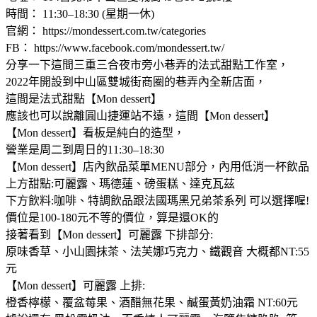
時間： 11:30–18:30 (星期一休)
官網： https://mondessert.com.tw/categories
FB： https://www.facebook.com/mondessert.tw/
分享一下這間三重三合夜市旁小巷弄的法式甜點工作室，
2022年開設到中山區雙城街商圈的巷弄內全新店面，
這間是法式甜點【Mon dessert】
應該也可以說離圓山捷運站不遠，這間【Mon dessert】
【Mon dessert】看板是純白的造型，
營業是周二到周日的11:30–18:30
【Mon dessert】店內飲品菜單MENU部分，內用低消一杯飲品
上方甜點:可麗露、瑪德蓮、磅蛋糕、達克瓦茲
下方飲料:咖啡、特調飲品跟法國瑪黑兄弟茶系列 可以選擇喔!
價位是100-180元不等的價位，算是還OK的
接著看到【Mon dessert】可麗露 下排部分:
原味香草、小山園抹茶、法芙娜巧克力、鐵觀音 大概都NT:55
元
【Mon dessert】可麗露 上排:
橙香檸檬、覆盆莓果、酒醋無花果、鹹蛋黃奶油霜 NT:60元