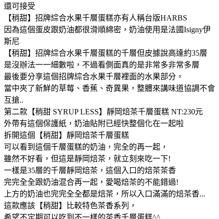
還可接受
【稍甜】招牌綜合水果千層蛋糕亦有人稱台版HARBS
因為這個蛋皮跟奶油都很滑順綿密，奶油使用是法國Isigny伊
斯尼
【稍甜】招牌綜合水果千層蛋糕的千層但皮據說高達約35層
是沒辦法一一細數啦，不過看側面真的是非常多非常多層
最後要分享這個招牌綜合水果千層裡面的水果部分，
當中夾了新鮮的草莓、香蕉、奇異果，整體來講味道協調不會
互搶..
第二款【稍甜 SYRUP LESS】靜岡焙茶千層蛋糕 NT:230元
外帶有這個保護紙，奶油貼附已經快整個化在一起啦
拆開這個【稍甜】靜岡焙茶千層蛋糕
可以看到這個千層蛋糕的奶油，完全的再一起，
雖然不好看，但這是靜岡焙茶，就立刻來吃一下!
一樣是35層的千層靜岡焙茶，這個入口的焙茶茶香
完完全全跟奶油混合再一起，愛喝焙茶的不能錯過!
上方的奶油也完完全全都是焙茶，所以入口滿滿的焙茶香...
這款應該【稍甜】比較特色茶香系列，
希望不定期可以吃到不一樣的茶香千層蛋糕^^