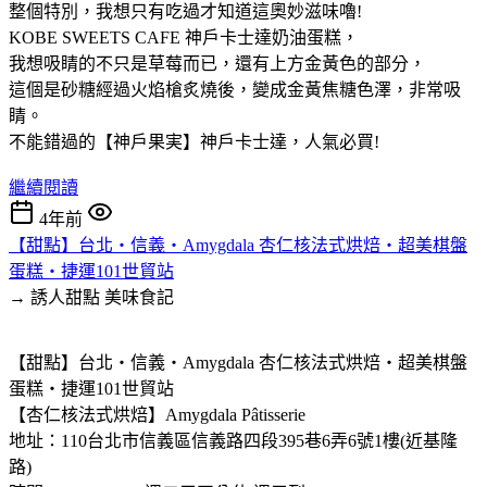
整個特別，我想只有吃過才知道這奧妙滋味嚕!
KOBE SWEETS CAFE 神戶卡士達奶油蛋糕，
我想吸睛的不只是草莓而已，還有上方金黃色的部分，
這個是砂糖經過火焰槍炙燒後，變成金黃焦糖色澤，非常吸
睛。
不能錯過的【神戶果実】神戶卡士達，人氣必買!
繼續閱讀
4年前
【甜點】台北‧信義‧Amygdala 杏仁核法式烘焙‧超美棋盤
蛋糕‧捷運101世貿站
→ 誘人甜點
美味食記
【甜點】台北‧信義‧Amygdala 杏仁核法式烘焙‧超美棋盤
蛋糕‧捷運101世貿站
【杏仁核法式烘焙】Amygdala Pâtisserie
地址：110台北市信義區信義路四段395巷6弄6號1樓(近基隆
路)