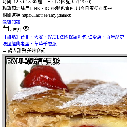
時間: 12:30–18:30(週二三四公休 週五到19:00)
聯繫預定請用LINE、IG FB動態會PO出今日蛋糕有哪些
相關連結 https://linktr.ee/amygdalalcb
繼續閱讀
4年前
【甜點】台北‧大安‧PAUL法國保羅麵包 仁愛店‧百年歷史
法國經典老店‧草莓千層派
→ 誘人甜點
美味食記