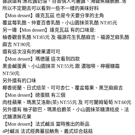
據說還有:黑松露奶油、百香情人可麗露、海鹽焦糖脆脆..等
所以不定期去可以看到一些不一樣的美味好料
【Mon dessert】達克瓦茲 也是今天要分享的主角
覆盆莓乳酪、仲夏百香乳酪、小山園抹茶乳酪 NT:85元
另一邊【Mon dessert】達克瓦茲 有的口味是:
柚香觀音乳酪 NT:85元 及 福源花生乳酪麻吉、福源芝麻乳酪
麻吉 NT:90元
還有這次沒有的榛果濃可可
【Mon dessert】瑪德蓮 這次看到四款
黑金鹹蛋黃、小山園抹茶 NT:55元 跟 濃咖啡、檸檬糖霜
NT:50元
另外還有的口味
椰香斑蘭、日式焙茶、可可杏仁、覆盆莓果、黑芝麻麻吉
【Mon dessert】磅蛋糕 有三個
肉桂蘋果、瑪黑艾洛斯(茶) NT:55元 及 可可蘭姆葡萄 NT:60元
另外還有 柚子歐巴、瑪黑伯爵茶、小山園抹茶糖漬桔皮、法
式糖漬無花果
【Mon dessert】法式鹹派 當時推出的新品
4吋鹹派 法式經典蕃茄鮪魚、義式綜合菇菇