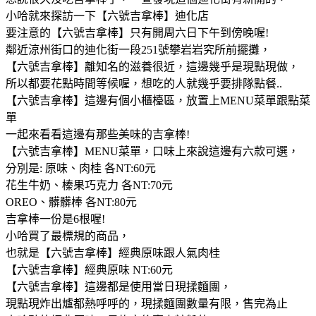
小哈就來探訪一下【六號吉拿棒】迪化店
要注意的【六號吉拿棒】只有開周六日下午到傍晚喔!
鄰近涼州街口的迪化街一段251號攀岩岩究所前擺攤，
【六號吉拿棒】離知名的滋養很近，這邊幾乎是現點現做，
所以都要花點時間等候喔，想吃的人就幾乎要排隊點餐..
【六號吉拿棒】這邊有個小櫃檯區，放置上MENU菜單跟點菜
單
一起來看看這邊有那些美味的吉拿棒!
【六號吉拿棒】MENU菜單，口味上來說這邊有六款可選，
分別是: 原味、肉桂 各NT:60元
花生牛奶、榛果巧克力 各NT:70元
OREO、髒髒棒 各NT:80元
吉拿棒一份是6根喔!
小哈買了最標規的商品，
也就是【六號吉拿棒】經典原味跟人氣肉桂
【六號吉拿棒】經典原味 NT:60元
【六號吉拿棒】這邊都是使用當日現揉麵團，
現點現炸出爐都熱呼呼的，現揉麵團數量有限，售完為止