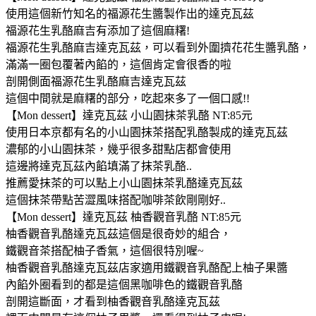
使用這個新竹知名的福源花生醬製作出的達克瓦茲
福源花生乳酪麻吉有添加了這個麻糬!
福源花生乳酪麻吉達克瓦茲，可以看到外圍擠花花生醬乳酪，
滿滿一圈包覆著內餡的，這個肯定會很香的啦
剖開側面福源花生乳酪麻吉達克瓦茲
這個中間就是麻糬的部分，吃起來多了一個口感!!
【Mon dessert】達克瓦茲 小山園抹茶乳酪 NT:85元
使用日本京都有名的小山園抹茶搭配乳酪製成的達克瓦茲
濃郁的小山園抹茶，幾乎很多甜點店都會使用
這邊將達克瓦茲內餡填滿了抹茶乳酪..
推薦愛抹茶的可以點上小山園抹茶乳酪達克瓦茲
這個抹茶帶點苦澀風味搭配咖啡茶飲剛剛好..
【Mon dessert】達克瓦茲 柚香觀音乳酪 NT:85元
柚香觀音乳酪達克瓦茲這個是很奇妙的組合，
鐵觀音茶搭配柚子香氣，這個很特別喔~
柚香觀音乳酪達克瓦茲店家適用鐵觀音乳酪配上柚子果醬
內餡外圈看到的都是這個黑咖啡色的鐵觀音乳酪
剖開這斷面，才看到柚香觀音乳酪達克瓦茲