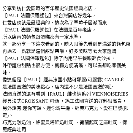
分享到訪仁愛圓環的百年歷史法國經典老店，
【PAUL 法國保羅麵包】來台灣開店好幾年，
仁愛店應該是最經典的，這次為了草莓千層派而來..
【PAUL 法國保羅麵包】在法國是百年老店，
所以店內的麵包跟蛋糕都有一定水準，
就一起分享一下這次看到的，映入眼簾先看到是滿滿的麵包架
再過去一點就是這個甜點架啦，好多美味等著大家選購
【PAUL 法國保羅麵包】除了內用早午餐跟輕食沙拉，
外帶麵包甜點也很方便，櫥櫃方便清晰，可以看想吃哪個美
味，
像這個是【PAUL】經典法國小點可娜麗(可麗露) CANELÉ
是法國直送的美味點心，店內還不少是法國直送的呢~
法國直送的還有看到【PAUL】維也納系列 VIENNOISERIES
經典法式CROISSANT 可頌 ，耗工法國直送的好料很高貴，
另外還有:迷你可頌、迷你蝸牛捲、經典巧克力、愛在巴黎(限
定)、
巧克力融奶油、蜂蜜貝塔鮮奶吐司 、荷蘭起司芝麻吐司、保
羅經典吐司