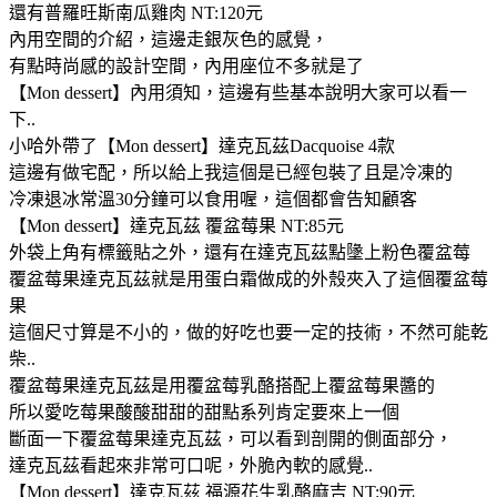
還有普羅旺斯南瓜雞肉 NT:120元
內用空間的介紹，這邊走銀灰色的感覺，
有點時尚感的設計空間，內用座位不多就是了
【Mon dessert】內用須知，這邊有些基本說明大家可以看一
下..
小哈外帶了【Mon dessert】達克瓦茲Dacquoise 4款
這邊有做宅配，所以給上我這個是已經包裝了且是冷凍的
冷凍退冰常溫30分鐘可以食用喔，這個都會告知顧客
【Mon dessert】達克瓦茲 覆盆莓果 NT:85元
外袋上角有標籤貼之外，還有在達克瓦茲點墬上粉色覆盆莓
覆盆莓果達克瓦茲就是用蛋白霜做成的外殼夾入了這個覆盆莓
果
這個尺寸算是不小的，做的好吃也要一定的技術，不然可能乾
柴..
覆盆莓果達克瓦茲是用覆盆莓乳酪搭配上覆盆莓果醬的
所以愛吃莓果酸酸甜甜的甜點系列肯定要來上一個
斷面一下覆盆莓果達克瓦茲，可以看到剖開的側面部分，
達克瓦茲看起來非常可口呢，外脆內軟的感覺..
【Mon dessert】達克瓦茲 福源花生乳酪麻吉 NT:90元