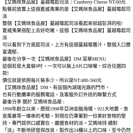
【艾媽咪食品屋】蔓越莓起司派｜Cranberry Cheese NT:60元
點餐前放置上這個夏威夷果的是【艾媽咪食品屋】蔓越莓起司
派
整個【艾媽咪食品屋】蔓越莓起司派看起來就超彭湃的啦!
夏威夷果搭配上去好吃喔，這個【艾媽咪食品屋】蔓越莓起司
派
可以看到下方是起司派，上方有這個蔓越莓醬汁，整個入口豐
富濃郁..
最後在分享一次【艾媽咪食品屋】DM 菜單MENU
這個若是大盒裝9吋，一次可以裝上8片口味喔，綜合任選四
款!
價位就是依照每片裝多少，所以是NT:480-560元
【艾媽咪食品屋】DM，有這個內湖瑞光路的門市，
也有行動攤車的服務電話，及客服外訂外送的聯繫方式
最後分享 關於 艾媽咪食品屋 :
1998年創立以來，歷經1998年亞洲金融海嘯、921大地震、食
安風暴等一連串的考驗，到現在仍秉著對一份美好食物的堅
持，專門提供口感實在、嚴選食材的派。艾媽咪持 續對
「派」不斷地研發與改良，製作出24種以上的口味，至今仍然