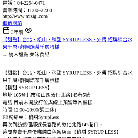
電話：04-2254-0471
營業時間：11:00~22:00
http://www.mizigi.com/
繼續閱讀
3年前
【甜點】台北‧松山‧稍甜 SYRUP LESS‧外帶 招牌綜合水
果千層+靜岡焙茶千層蛋糕
→ 誘人甜點
美味食記
【甜點】台北‧松山‧稍甜 SYRUP LESS‧外帶 招牌綜合水
果千層+靜岡焙茶千層蛋糕
【稍甜 SYRUP LESS】
地址:105台北市松山區敦化北路145巷5號
電話:目前未開放訂位與線上預留單片蛋糕
時間:12:00–20:00(週二休)
FB粉絲頁：稍甜SyrupLess
再次到訪這個鄰近長春路的敦化北路145巷口，
這間專賣千層蛋糕純白色系店面【稍甜 SYRUP LESS】