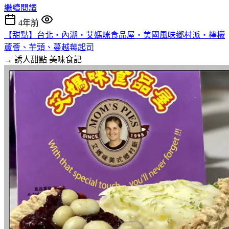
繼續閱讀
4年前
【甜點】台北‧內湖‧艾媽咪食品屋‧美國風味鄉村派‧檸檬
蘆薈、芋頭、蔓越莓起司
→ 誘人甜點
美味食記