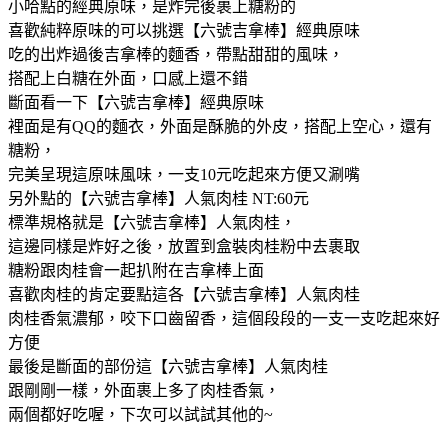
小哈點的經典原味，是炸完後裹上糖粉的
喜歡純粹原味的可以挑選【六號吉拿棒】經典原味
吃的出炸過後吉拿棒的麵香，帶點甜甜的風味，
搭配上白糖在外面，口感上還不錯
斷面看一下【六號吉拿棒】經典原味
裡面是有QQ的麵衣，外面是酥脆的外皮，搭配上空心，還有
糖粉，
完美呈現這原味風味，一支10元吃起來方便又涮嘴
另外點的【六號吉拿棒】人氣肉桂 NT:60元
標準規格就是【六號吉拿棒】人氣肉桂，
這邊同樣是炸好之後，放置到盒裝肉桂粉中去裹取
糖粉跟肉桂會一起扒附在吉拿棒上面
喜歡肉桂的肯定要點這各【六號吉拿棒】人氣肉桂
肉桂香氣濃郁，咬下口齒留香，這個段段的一支一支吃起來好
方便
最後是斷面的部份這【六號吉拿棒】人氣肉桂
跟剛剛一樣，外面裹上多了肉桂香氣，
兩個都好吃喔，下次可以試試其他的~