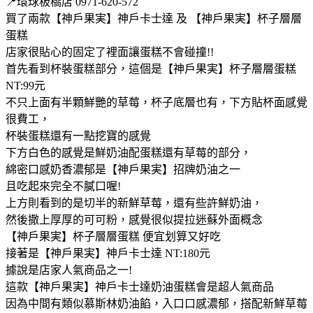
📍環球板橋店 0971-620-572
買了兩款【神戶果実】神戶卡士達 及 【神戶果実】杯子層層
蛋糕
店家很貼心的固定了裡面讓蛋糕不會碰撞!!
首先看到杯裝蛋糕部分，這個是【神戶果実】杯子層層蛋糕
NT:99元
不只上面有半顆鮮艷的草莓，杯子底層也有，下方貼杯面感覺
很費工，
杯裝蛋糕還有一點挖寶的感覺
下方白色的感覺是鮮奶油配蛋糕還有草莓的部分，
綿密口感奶香濃郁是【神戶果実】招牌奶油之一
且吃起來完全不膩口喔!
上方則看到的是切半的新鮮草莓，還有些許鮮奶油，
然後撒上厚厚的可可粉，感覺很似提拉迷蘇外面概念
【神戶果実】杯子層層蛋糕 便宜划算又好吃
接著是【神戶果実】神戶卡士達 NT:180元
據說是店家人氣商品之一!
這款【神戶果実】神戶卡士達奶油蛋糕會是超人氣商品
因為中間有類似慕斯林奶油餡，入口口感濃郁，搭配新鮮草莓