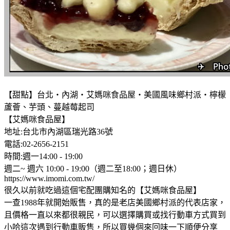
【甜點】台北‧內湖‧艾媽咪食品屋‧美國風味鄉村派‧檸檬
蘆薈、芋頭、蔓越莓起司
【艾媽咪食品屋】
地址:台北市內湖區瑞光路36號
電話:02-2656-2151
時間:週一14:00 - 19:00
週二~ 週六 10:00 - 19:00（週二至18:00；週日休）
https://www.imomi.com.tw/
很久以前就吃過這個宅配團購知名的【艾媽咪食品屋】
一查1988年就開始販售，真的是老店美國鄉村派的代表店家，
且價格一直以來都很親民，可以選擇購買或找行動車方式買到
小哈這次遇到行動車販售，所以買幾個來回味一下順便分享