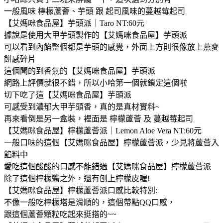
一般風味 檸檬蘆薈、芋頭 跟 起司風味的蔓越莓起司
【艾媽咪食品屋】芋頭派｜Taro NT:60元
據說是使用大甲芋頭製作的【艾媽咪食品屋】芋頭派
可以看到內餡整個都是芋頭的感覺，外面上方則很像放上燕麥
餅感碎片
這個聞的到香氣的【艾媽咪食品屋】芋頭派
網路上評價就很不錯，所以小哈第一個就鎖定這個啦
切下吃了這【艾媽咪食品屋】芋頭派
可感受到濃郁大甲芋頭香，真的是真材實料~
再來看倒是另一盒裝，裡面是 檸檬蘆薈 及 蔓越莓起司
【艾媽咪食品屋】檸檬蘆薈派｜Lemon Aloe Vera NT:60元
一般口味的這個【艾媽咪食品屋】檸檬蘆薈派，少見將蘆薈入
餡料中
愛吃這個酸酸的口感不能錯過【艾媽咪食品屋】檸檬蘆薈派
除了這個檸檬醬之外，還有刨上檸檬皮喔!
【艾媽咪食品屋】檸檬蘆薈派口感比較特別:
不像一般吃檸檬塔是滑順的，這個帶點QQ口感，
跟這個蘆薈顆粒吃起來挺搭的~~