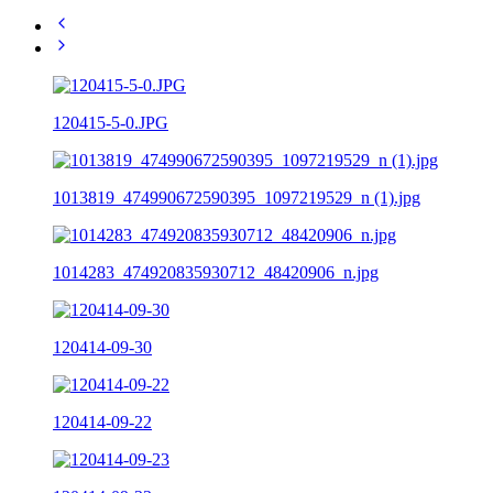
120415-5-0.JPG
1013819_474990672590395_1097219529_n (1).jpg
1014283_474920835930712_48420906_n.jpg
120414-09-30
120414-09-22